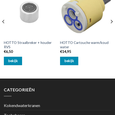
HOTTO Straalbreker + houder
HOTTO Cartouche warm/koud
RVS
water
€
6,50
€
14,95
bekijk
bekijk
CATEGORIEËN
Kokendwaterkranen