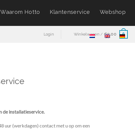
Waarom Hotto
Klantenservice
Webshop
0
Login
Winkelwagen /
€
0,00
service
de installatieservice.
48 uur (werkdagen) contact met u op om een