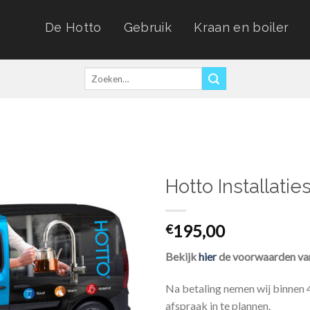
De Hotto
Gebruik
Kraan en boiler
Zoeken
naar:
Hotto Installatie
195,00
€
Bekijk
hier
de voorwaarden van 
Na betaling nemen wij binnen 
afspraak in te plannen.