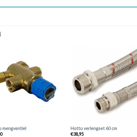
N
o mengventiel
Hotto verlengset 60 cm
00
€
38,95